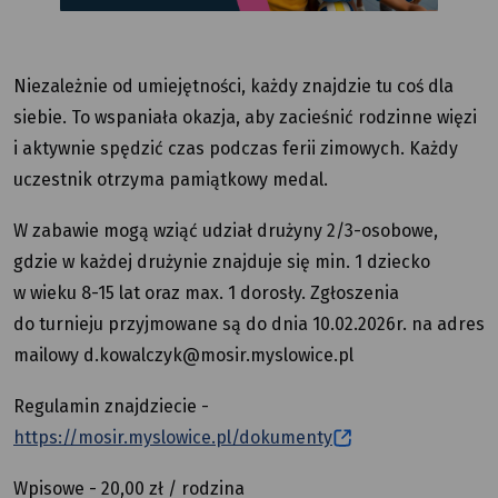
Mysłowice.
Koszt:
20
zł
Niezależnie od umiejętności, każdy znajdzie tu coś dla
rodzina.
Zima
siebie. To wspaniała okazja, aby zacieśnić rodzinne więzi
w mieście
i aktywnie spędzić czas podczas ferii zimowych. Każdy
2026.
Uśmiechnięta
uczestnik otrzyma pamiątkowy medal.
grupa
osób
W zabawie mogą wziąć udział drużyny 2/3-osobowe,
z piłkami
do siatkówki.
gdzie w każdej drużynie znajduje się min. 1 dziecko
w wieku 8-15 lat oraz max. 1 dorosły. Zgłoszenia
do turnieju przyjmowane są do dnia 10.02.2026r. na adres
mailowy d.kowalczyk@mosir.myslowice.pl
Regulamin znajdziecie -
https://mosir.myslowice.pl/dokumenty
Wpisowe - 20,00 zł / rodzina