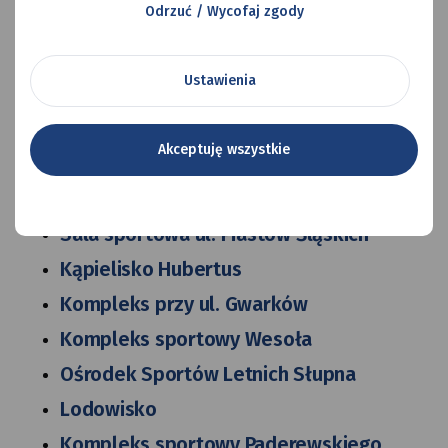
Odrzuć / Wycofaj zgody
Obiekty
Hala Widowiskowo-Sportowa
Ustawienia
Park Słupna
Sala Sportowa ul. Jasińskiego
Akceptuję wszystkie
Kompleks Sportowy Promenada
Sala Sportowa ul. Powstańców
Sala sportowa ul. Piastów Śląskich
Kąpielisko Hubertus
Kompleks przy ul. Gwarków
Kompleks sportowy Wesoła
Ośrodek Sportów Letnich Słupna
Lodowisko
Kompleks sportowy Paderewskiego