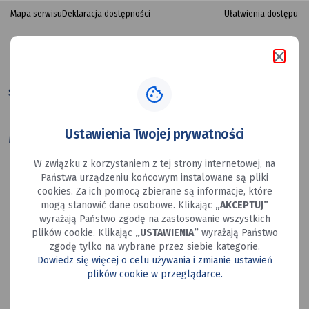
Mapa
przejdź do nawigacji strony
przejdź do treści strony
przejdź do stopki strony
Ułatwienia dostępu
Mapa serwisu
Deklaracja dostępności
-
Miejski
Szukaj
menu
Ośrodek
w portalu
porta
Strona główna
Mapa
Sportu
Menu główne
Ustawienia Twojej prywatności
i Rekreacji
W związku z korzystaniem z tej strony internetowej, na
w Mysłowicach
Strona Główna
Państwa urządzeniu końcowym instalowane są pliki
cookies. Za ich pomocą zbierane są informacje, które
O Nas
mogą stanowić dane osobowe. Klikając
„AKCEPTUJ”
wyrażają Państwo zgodę na zastosowanie wszystkich
Historia MOSiR
plików cookie. Klikając
„USTAWIENIA”
wyrażają Państwo
zgodę tylko na wybrane przez siebie kategorie.
Standardy Ochrony Małoletnich
Dowiedz się więcej o celu używania i zmianie ustawień
O MOSiR - tekst łatwy do czytania (ETR)
plików cookie w przeglądarce.
Parking