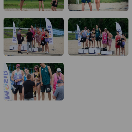
plażowej.
Napisy:
Akademickie
Mistrzostwa
Polski,
MOSiR
Mysłowice.
Wręczenie
medali
podczas
Finału
IX
Otwartych
Mistrzostw
Śląska
w siatkówce
plażowej.
Logo
MOSiR