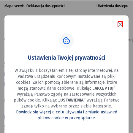
Siatkarski
przejdź do nawigacji strony
przejdź do treści strony
przejdź do stopki strony
Ułatwienia dostępu
Mapa serwisu
Deklaracja dostępności
maraton
w Mysłowicach.
Szukaj
menu
Za
w portalu
porta
Strona główna
Siatkarski maraton w Mysłowicach. Za nami emoc
nami
MOSiR
Ustawienia Twojej prywatności
emocjonujący
Siatkarski maraton w Mysłowicach. Za
W związku z korzystaniem z tej strony internetowej, na
weekend
nami emocjonujący weekend
Państwa urządzeniu końcowym instalowane są pliki
na Słupnej
na Słupnej
cookies. Za ich pomocą zbierane są informacje, które
mogą stanowić dane osobowe. Klikając
„AKCEPTUJ”
wyrażają Państwo zgodę na zastosowanie wszystkich
plików cookie. Klikając
„USTAWIENIA”
wyrażają Państwo
Data utworzenia: 09.06.2026
zgodę tylko na wybrane przez siebie kategorie.
Dowiedz się więcej o celu używania i zmianie ustawień
W weekend 6–7 czerwca Ośrodek
plików cookie w przeglądarce.
Sportów Letnich Słupna