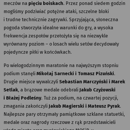
meczów na
pięciu boiskach
. Przez ponad siedem godzin
mogliśmy podziwiać potężne ataki, szczelne bloki
i trudne technicznie zagrywki. Sprzyjająca, słoneczna
pogoda stworzyła idealne warunki do gry, a wysoka
frekwencja zespołów przełożyła się na niezwykle
wyrównany poziom – o losach wielu setów decydowały
pojedyncze piłki w końcówkach.
Po wielogodzinnym maratonie na najwyższym stopniu
podium stanęli
Mikołaj Sarnecki i Tomasz Pizuński
.
Drugie miejsce wywalczyli
Sebastian Marczyński i Marek
Setlak
, a brązowe medale odebrali
Jakub Czyżowski
i Błażej Podleśny
. Tuż za podium, na czwartej pozycji,
zmagania zakończyli
Jakub Magierski i Mateusz Pyrak
.
Najlepsze pary otrzymały pamiątkowe szklane statuetki,
medale oraz nagrody rzeczowe z rąk przedstawicieli