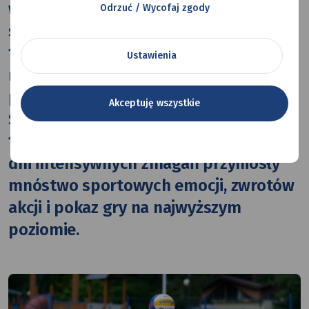
w Mysłowicach zamienił się w śląską
Odrzuć / Wycofaj zgody
stolicę siatkówki plażowej. W ramach
11. Otwartych Mistrzostw Mysłowic,
Ustawienia
rozgrywanych pod oficjalnym
patronatem Śląskiego Związku Piłki
Akceptuję wszystkie
Siatkowej, na piasku rywalizowało aż
120 zawodniczek i zawodników. Dwa
dni intensywnych zmagań przyniosły
mnóstwo sportowych emocji, zwrotów
akcji i pokaz gry na najwyższym
poziomie.