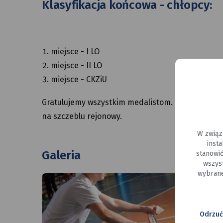
Klasyfikacja końcowa - chłopcy:
miejsce - I LO
miejsce - II LO
miejsce - CKZiU
Gratulujemy wszystkim medalistom. Uczniom I 
na szczeblu rejonowy.
W związ
inst
Galeria
stanowi
wszyst
wybrane
Zawodnik
Efektown
rozpoczyna
obrona
mecz
i odbicie
zagrywką
lotki
Odrzuć
na połow