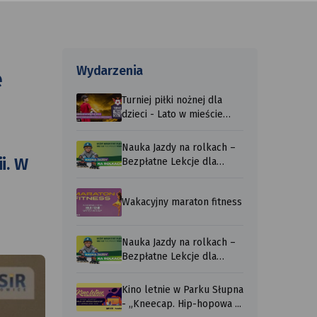
Wydarzenia
e
Turniej piłki nożnej dla
dzieci - Lato w mieście
2026
Nauka Jazdy na rolkach –
i. W
Bezpłatne Lekcje dla
Każdego ...
Wakacyjny maraton fitness
Nauka Jazdy na rolkach –
Bezpłatne Lekcje dla
Każdego ...
Kino letnie w Parku Słupna
- „Kneecap. Hip-hopowa ...