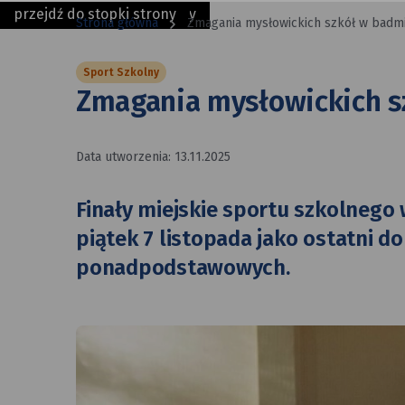
Zmagania
przejdź do nawigacji strony
przejdź do treści strony
przejdź do stopki strony
Strona główna
Zmagania mysłowickich szkół w badm
mysłowickich
Sport Szkolny
szkół
Zmagania mysłowickich s
w badmintonie
zakończone
Data utworzenia: 13.11.2025
Finały miejskie sportu szkolnego
piątek 7 listopada jako ostatni d
ponadpodstawowych.