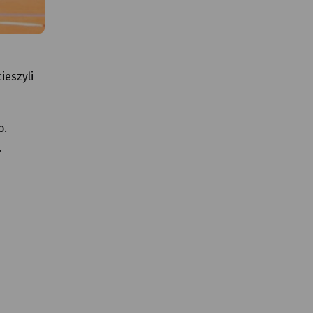
ieszyli
o.
.