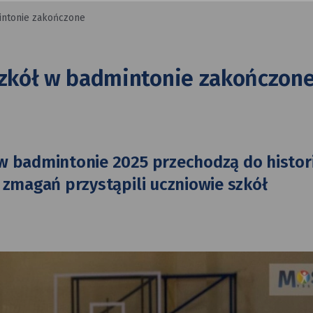
intonie zakończone
zkół w badmintonie zakończon
 w badmintonie 2025 przechodzą do histori
o zmagań przystąpili uczniowie szkół