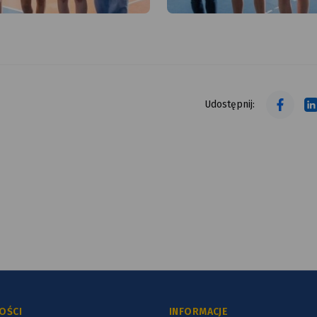
dyplomem
tekst alt
tekst alt
Udostępnij:
OŚCI
INFORMACJE