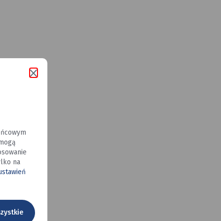
gań
końcowym
 mogą
osowanie
lko na
 ustawień
zystkie