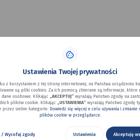
Liceum Ogólnokształcącego życzymy powodzenia podczas zma
Ustawienia Twojej prywatności
ku z korzystaniem z tej strony internetowej, na Państwa urządzeniu 
alowane są pliki cookies. Za ich pomocą zbierane są informacje, które
ć dane osobowe. Klikając
„AKCEPTUJ”
wyrażają Państwo zgodę na zast
kich plików cookie. Klikając
„USTAWIENIA”
wyrażają Państwo zgodę ty
 przez siebie kategorie.
Dowiedz się więcej o celu używania i zmianie
a
Zawodnik
plików cookie w przeglądarce.
przymierza
się
do odbicia
 / Wycofaj zgody
Ustawienia
Akceptuję ws
ę
lotki