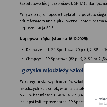
(sztafetowe biegi przełajowe), SP 17 (piłka ręczn
W rywalizacji chłopców trzykrotnie po złoto sięga
triumfowało w finale piłki ręcznej, natomiast tr
reprezentacja SP 3.
Najlepsza trójka (stan na 18.12.2025):
Dziewczęta: 1. SP Sportowa (70 pkt), 2. SP nr 14
Chłopcy: 1. SP Sportowa (82 pkt), 2. SP nr 9 (54 
Igrzyska Młodzieży Szkolnej (klasy 
W kategorii starszych uczniów szkół podstawowych
młodszych koleżanek, w tenisie stołowym i szac
SP 3, w badmintonie SP 12, a w piłce ręcznej be
W związ
najlepsi byli reprezentanci SP Sportowej (tenis 
inst