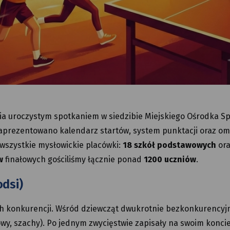
a uroczystym spotkaniem w siedzibie Miejskiego Ośrodka S
zaprezentowano kalendarz startów, system punktacji oraz o
y wszystkie mysłowickie placówki:
18 szkół podstawowych
or
w
finałowych gościliśmy łącznie ponad
1200 uczniów
.
odsi)
ych konkurencji. Wśród dziewcząt dwukrotnie bezkonkurencyj
owy, szachy). Po jednym zwycięstwie zapisały na swoim koncie