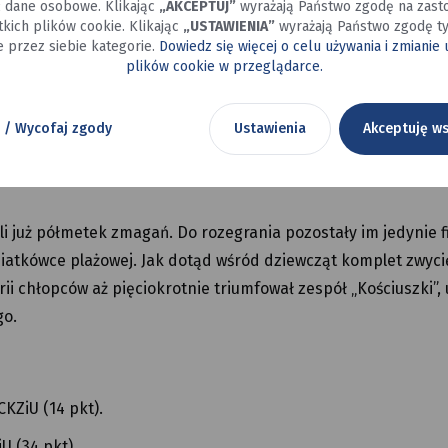
wej do SP 15.
ć dane osobowe. Klikając
„AKCEPTUJ”
wyrażają Państwo zgodę na zast
kich plików cookie. Klikając
„USTAWIENIA”
wyrażają Państwo zgodę ty
 przez siebie kategorie.
Dowiedz się więcej o celu używania i zmianie
plików cookie w przeglądarce.
 (55 pkt), 3. SP nr 13 (53 pkt).
 / Wycofaj zgody
Ustawienia
Akceptuję ws
, 3. SP nr 13 (50 pkt).
 już półmetek zmagań. Do rozegrania pozostały im jedynie f
 siatkówce plażowej. Jak dotąd wśród dziewcząt komplet zwyc
i chłopców aż pięciokrotnie triumfował zespół „Kościuszki”,
go.
 CKZiU (14 pkt).
iU (34 pkt).