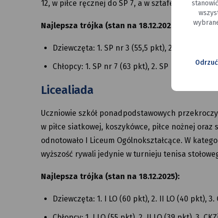
12, w piłce ręcznej do SP 7, a w sztafecie przełajo
stanowi
wszyst
wybrane
Najlepsza trójka (stan na 18.12.2025):
Dziewczęta: 1. SP nr 3 (55,5 pkt), 2. SP Sportowa
Odrzuć
Chłopcy: 1. SP nr 7 (63 pkt), 2. SP nr 17 (62 pkt)
Licealiada
Uczniowie szkół ponadpodstawowych przekroczyli
w piłce siatkowej, koszykówce, piłce nożnej oraz
odnotowało I Liceum Ogólnokształcące. W kategori
wyższość rywali jedynie w turnieju tenisa stołowe
Najlepsza trójka (stan na 18.12.2025):
Dziewczęta: 1. I LO (60 pkt), 2. II LO (40 pkt), 3.
Chłopcy: 1. I LO (55 pkt), 2. II LO (39 pkt), 3. CKZ