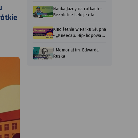
u
Nauka Jazdy na rolkach –
Bezpłatne Lekcje dla
ótkie
Każdego ...
Kino letnie w Parku Słupna
- „Kneecap. Hip-hopowa ...
I Memoriał im. Edwarda
Ruska