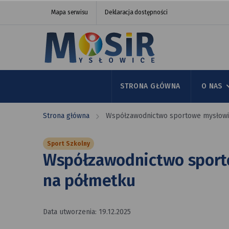
Współzawodnictwo
przejdź do nawigacji strony
przejdź do treści strony
przejdź do stopki strony
Mapa serwisu
Deklaracja dostępności
sportowe
mysłowickich
szkół
na półmetku
STRONA GŁÓWNA
O NAS
Strona główna
Współzawodnictwo sportowe mysłowi
Sport Szkolny
Współzawodnictwo sport
na półmetku
Data utworzenia: 19.12.2025