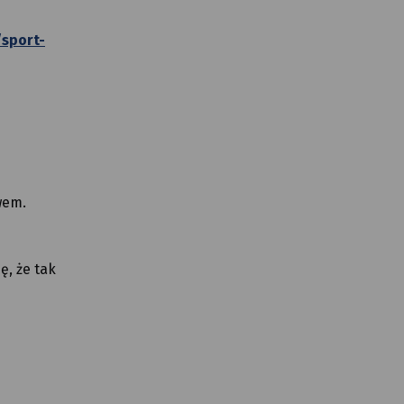
/sport-
wem.
ę, że tak