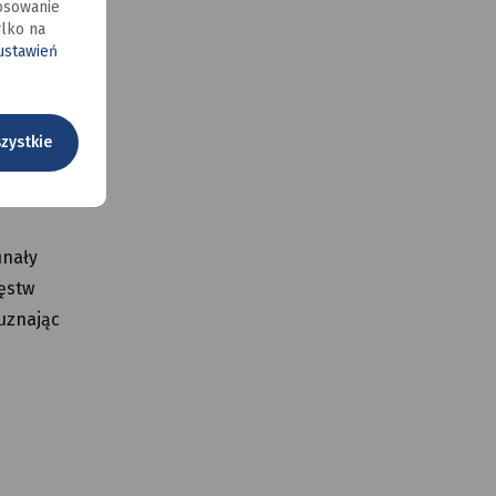
osowanie
lko na
 ustawień
zystkie
inały
ięstw
 uznając