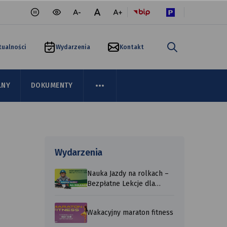
wersja kontrastowa portalu
mniejsza czcionka
normalna czcionka
większa czcionka
tualności
Wydarzenia
Kontakt
LNY
DOKUMENTY
Wydarzenia
Nauka Jazdy na rolkach –
Bezpłatne Lekcje dla
Każdego ...
Wakacyjny maraton fitness