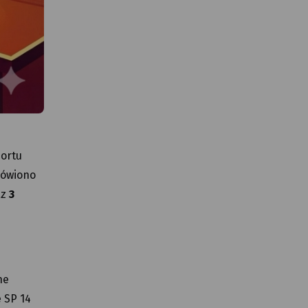
portu
mówiono
az
3
ne
 SP 14