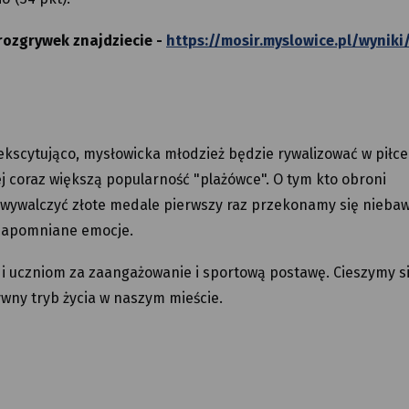
rozgrywek znajdziecie -
https://mosir.myslowice.pl/wyniki
ekscytująco, mysłowicka młodzież będzie rywalizować w piłce
ej coraz większą popularność "plażówce". O tym kto obroni
ę wywalczyć złote medale pierwszy raz przekonamy się nieba
ezapomniane emocje.
 uczniom za zaangażowanie i sportową postawę. Cieszymy si
ywny tryb życia w naszym mieście.