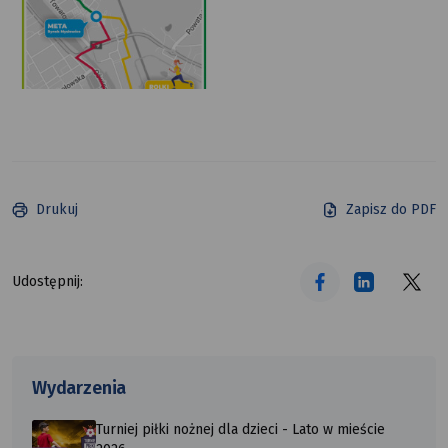
wszystkie
trzy
trasy
wydarzenia
Drukuj
Zapisz do PDF
tekst alt
tekst alt
tekst alt
Udostępnij:
Wydarzenia
Turniej piłki nożnej dla dzieci - Lato w mieście