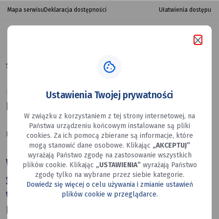
ECO
przejdź do nawigacji strony
przejdź do treści strony
przejdź do stopki strony
Ułatwienia dostępu
Mapa serwisu
Deklaracja dostępności
MYSŁO
RIDE
Szukaj
menu
w Mysłowicach
w portalu
porta
Strona główna
ECO MYSŁO RIDE w Mysłowicach
MOSiR
Ustawienia Twojej prywatności
ECO MYSŁO RIDE w Mysłowicach
W związku z korzystaniem z tej strony internetowej, na
Państwa urządzeniu końcowym instalowane są pliki
Data utworzenia: 08.09.2025
cookies. Za ich pomocą zbierane są informacje, które
mogą stanowić dane osobowe. Klikając
„AKCEPTUJ”
wyrażają Państwo zgodę na zastosowanie wszystkich
W Mysłowicach 21 września br. o
plików cookie. Klikając
„USTAWIENIA”
wyrażają Państwo
zgodę tylko na wybrane przez siebie kategorie.
godzinie 14:00 odbędzie się sportowe
Dowiedz się więcej o celu używania i zmianie ustawień
wydarzenie ECO MYSŁO RIDE w ramach
plików cookie w przeglądarce.
Europejskiego Tygodnia Mobilności. Z